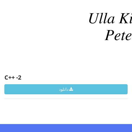
C++ -2
دانلود